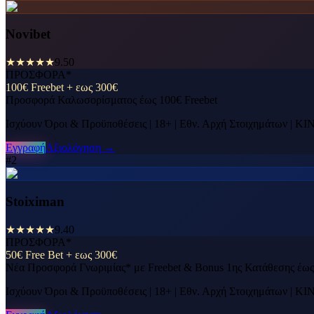
Novibet
★
★
★
★
★
9.50
ΠΡΟΣΦΟΡΑ*
100€ Freebet + εως 300€
Προσφορά Καλωσορίσματος έως 100€ Freebet
Ισχύουν Όροι & Προϋποθέσεις | 18+ | Εθν. Αρχή Στοιχημά
Εγγραφή
Αξιολόγηση →
#
2
Stoiximan
★
★
★
★
★
9.40
ΠΡΟΣΦΟΡΑ*
50€ Free Bet + εως 300€
Νέα Προσφορά Γνωριμίας* με Freebet & Bonus 1ης Κατάθεσης έως
Ισχύουν Όροι & Προϋποθέσεις | 18+ | Εθν. Αρχή Στοιχημά