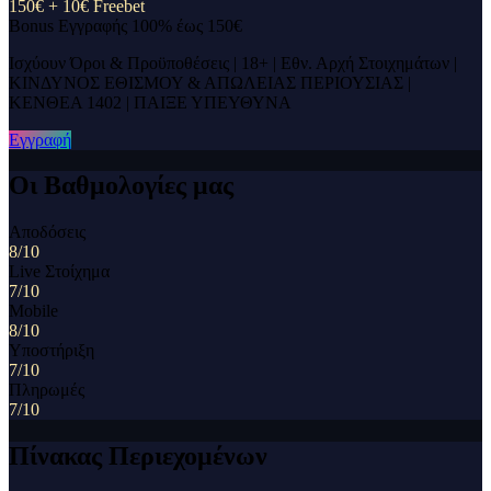
150€ + 10€ Freebet
Bonus Εγγραφής 100% έως 150€
Ισχύουν Όροι & Προϋποθέσεις | 18+ | Εθν. Αρχή Στοιχημάτων |
ΚΙΝΔΥΝΟΣ ΕΘΙΣΜΟΥ & ΑΠΩΛΕΙΑΣ ΠΕΡΙΟΥΣΙΑΣ |
ΚΕΝΘΕΑ 1402 | ΠΑΙΞΕ ΥΠΕΥΘΥΝΑ
Εγγραφή
Οι Βαθμολογίες μας
Αποδόσεις
8
/10
Live Στοίχημα
7
/10
Mobile
8
/10
Υποστήριξη
7
/10
Πληρωμές
7
/10
Πίνακας Περιεχομένων