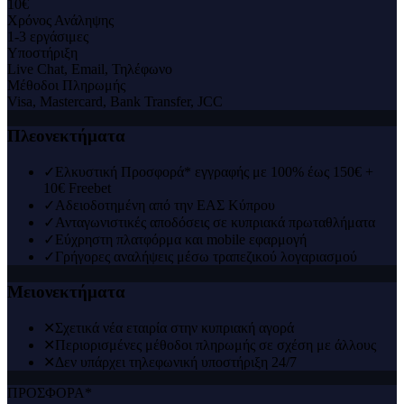
10€
Χρόνος Ανάληψης
1-3 εργάσιμες
Υποστήριξη
Live Chat, Email, Τηλέφωνο
Μέθοδοι Πληρωμής
Visa, Mastercard, Bank Transfer, JCC
Πλεονεκτήματα
✓
Ελκυστική Προσφορά* εγγραφής με 100% έως 150€ +
10€ Freebet
✓
Αδειοδοτημένη από την ΕΑΣ Κύπρου
✓
Ανταγωνιστικές αποδόσεις σε κυπριακά πρωταθλήματα
✓
Εύχρηστη πλατφόρμα και mobile εφαρμογή
✓
Γρήγορες αναλήψεις μέσω τραπεζικού λογαριασμού
Μειονεκτήματα
✕
Σχετικά νέα εταιρία στην κυπριακή αγορά
✕
Περιορισμένες μέθοδοι πληρωμής σε σχέση με άλλους
✕
Δεν υπάρχει τηλεφωνική υποστήριξη 24/7
ΠΡΟΣΦΟΡΑ*