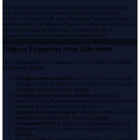
Παρότι πρόκειται για σχετικά νέα εταιρία, η Allwynbet επενδύει
στην τεχνολογία και στην ποικιλία αθλημάτων. Η ελάχιστη
κατάθεση ξεκινά από
€10
, ενώ η Προσφορά* καλωσορίσματος
αποτελεί κίνητρο για νέους στοιχηματιστές. Στην ανασκόπησή μας
εξετάζουμε αναλυτικά κάθε πτυχή της υπηρεσίας για να
αποφασίσετε αν ανταποκρίνεται στις απαιτήσεις σας.
Οδηγός Εγγραφής στην Allwynbet
Για να δημιουργήσετε λογαριασμό στην Allwynbet, ακολουθήστε
τα παρακάτω βήματα:
Μεταβείτε στην ιστοσελίδα:
Ανοίξτε τον browser σας και
πληκτρολογήστε allwynbet.com.cy. Κάντε κλικ στο κουμπί
"Εγγραφή" στην κορυφή της σελίδας.
Καταχώρηση προσωπικών δεδομένων:
Εισάγετε
ονοματεπώνυμο, διεύθυνση κατοικίας, ημερομηνία γέννησης
και email. Βεβαιωθείτε ότι είστε 18+ ετών.
Δημιουργία διαπιστευτηρίων:
Επιλέξτε username, κωδικό
πρόσβασης και αποδεχτείτε τους όρους χρήσης.
Ταυτοποίηση (KYC):
Ανεβάστε αντίγραφο ταυτότητας ή
διαβατηρίου. Η ΕΑΣ απαιτεί πιστοποίηση πριν την πρώτη
ανάληψη.