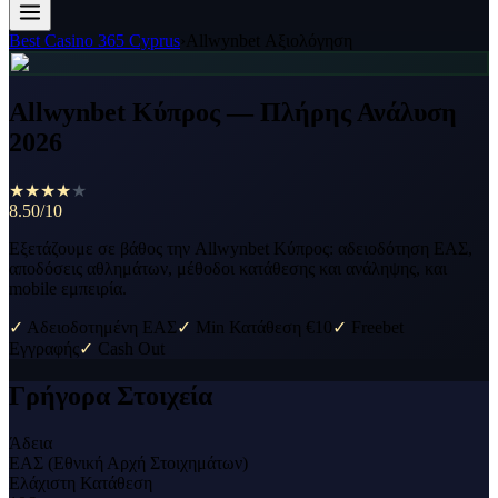
Best Casino 365 Cyprus
›
Allwynbet Αξιολόγηση
Allwynbet Κύπρος — Πλήρης Ανάλυση
2026
★
★
★
★
★
8.50
/10
Εξετάζουμε σε βάθος την Allwynbet Κύπρος: αδειοδότηση ΕΑΣ,
αποδόσεις αθλημάτων, μέθοδοι κατάθεσης και ανάληψης, και
mobile εμπειρία.
✓
Αδειοδοτημένη ΕΑΣ
✓
Min Κατάθεση €10
✓
Freebet
Εγγραφής
✓
Cash Out
Γρήγορα Στοιχεία
Άδεια
ΕΑΣ (Εθνική Αρχή Στοιχημάτων)
Ελάχιστη Κατάθεση