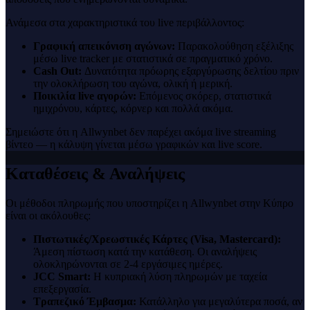
Ανάμεσα στα χαρακτηριστικά του live περιβάλλοντος:
Γραφική απεικόνιση αγώνων:
Παρακολούθηση εξέλιξης
μέσω live tracker με στατιστικά σε πραγματικό χρόνο.
Cash Out:
Δυνατότητα πρόωρης εξαργύρωσης δελτίου πριν
την ολοκλήρωση του αγώνα, ολική ή μερική.
Ποικιλία live αγορών:
Επόμενος σκόρερ, στατιστικά
ημιχρόνου, κάρτες, κόρνερ και πολλά ακόμα.
Σημειώστε ότι η Allwynbet δεν παρέχει ακόμα live streaming
βίντεο — η κάλυψη γίνεται μέσω γραφικών και live score.
Καταθέσεις & Αναλήψεις
Οι μέθοδοι πληρωμής που υποστηρίζει η Allwynbet στην Κύπρο
είναι οι ακόλουθες:
Πιστωτικές/Χρεωστικές Κάρτες (Visa, Mastercard):
Άμεση πίστωση κατά την κατάθεση. Οι αναλήψεις
ολοκληρώνονται σε 2-4 εργάσιμες ημέρες.
JCC Smart:
Η κυπριακή λύση πληρωμών με ταχεία
επεξεργασία.
Τραπεζικό Έμβασμα:
Κατάλληλο για μεγαλύτερα ποσά, αν