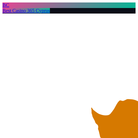
BC
Best Casino 365 Cyprus