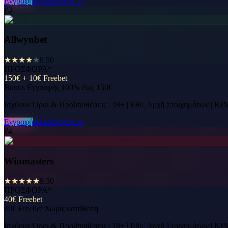
Εγγραφή
Αξιολόγηση →
#
3
Allwynbet
★
★
★
★
★
8.50
ΠΡΟΣΦΟΡΑ*
150€ + 10€ Freebet
Bonus Εγγραφής 100% έως 150€
Ισχύουν Όροι & Προϋποθέσεις | 18+ | Εθν. Αρχή Στοιχημά
Εγγραφή
Αξιολόγηση →
#
4
Winmasters
★
★
★
★
★
9.30
ΠΡΟΣΦΟΡΑ*
40€ Freebet
40€ Freebet Χωρίς κατάθεση
Ισχύουν Όροι & Προϋποθέσεις | 18+ | Εθν. Αρχή Στοιχημά